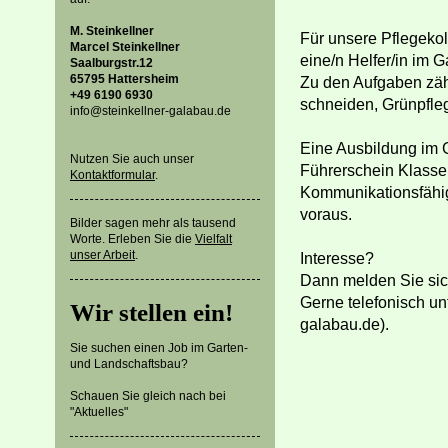
M. Steinkellner
Für unsere Pflegeko
Marcel Steinkellner
eine/n Helfer/in im 
Saalburgstr.12
65795 Hattersheim
Zu den Aufgaben zä
+49 6190 6930
schneiden, Grünpfl
info@steinkellner-galabau.de
Eine Ausbildung im G
Nutzen Sie auch unser
Führerschein Klasse
Kontaktformular
.
Kommunikationsfähig
voraus.
Bilder sagen mehr als tausend
Worte. Erleben Sie die
Vielfalt
unser Arbeit
.
Interesse?
Dann melden Sie sic
Gerne telefonisch un
Wir stellen ein!
galabau.de).
Sie suchen einen Job im Garten-
und Landschaftsbau?
Schauen Sie gleich nach bei
"Aktuelles"