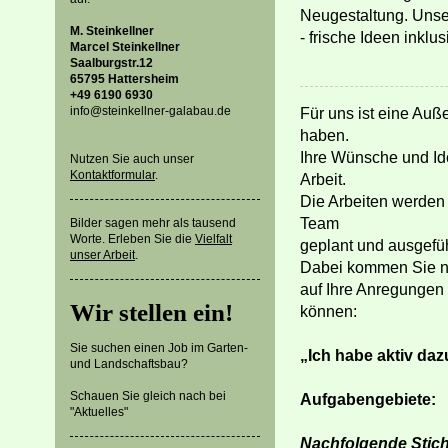
Neugestaltung. Unser
M. Steinkellner
- frische Ideen inklus
Marcel Steinkellner
Saalburgstr.12
65795 Hattersheim
+49 6190 6930
info@steinkellner-galabau.de
Für uns ist eine Auß
haben.
Ihre Wünsche und Ide
Nutzen Sie auch unser
Kontaktformular
.
Arbeit.
Die Arbeiten werden
Team
Bilder sagen mehr als tausend
Worte. Erleben Sie die
Vielfalt
geplant und ausgefüh
unser Arbeit
.
Dabei kommen Sie nic
auf Ihre Anregungen
Wir stellen ein!
können:
Sie suchen einen Job im Garten-
„Ich habe aktiv da
und Landschaftsbau?
Schauen Sie gleich nach bei
Aufgabengebiete:
"Aktuelles"
Nachfolgende Stic