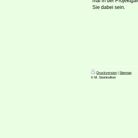
mal in der Projektgal
Sie dabei sein.
Druckversion
|
Sitemap
© M. Steinkellner