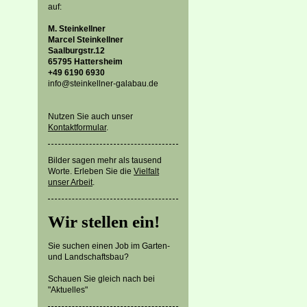
auf:
M. Steinkellner
Marcel Steinkellner
Saalburgstr.12
65795 Hattersheim
+49 6190 6930
info@steinkellner-galabau.de
Nutzen Sie auch unser
Kontaktformular
.
Bilder sagen mehr als tausend
Worte. Erleben Sie die
Vielfalt
unser Arbeit
.
Wir stellen ein!
Sie suchen einen Job im Garten-
und Landschaftsbau?
Schauen Sie gleich nach bei
"Aktuelles"